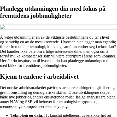
Planlegg utdanningen din med fokus på
fremtidens jobbmuligheter
Å velge utdanning er en av de viktigste beslutningene du tar i livet –
og samtidig en av de mest krevende. Hvordan planlegger man egentlig
for en fremtid der teknologi, klima og samfunn endrer seg i rekordfart?
Det handler ikke bare om å følge interessene dine, men også om å
forstå hvilke kompetanser som vil være etterspurt i årene som kommer.
Her får du inspirasjon til hvordan du kan planlegge utdanningen din
med blikk for fremtidens jobbmuligheter.
Kjenn trendene i arbeidslivet
Det norske arbeidsmarkedet påvirkes av store endringer: digitalisering,
grønn omstilling og demografiske skifter. Disse utviklingene skaper
både nye jobber og endrer eksisterende roller. Ifølge analyser fra blant
annet NAV og SSB vil behovet for teknologiske, grønne og
menneskelige kompetanser øke betydelig.
Teknologi og data
: IT, kunstig intelligens, cybersikkerhet og