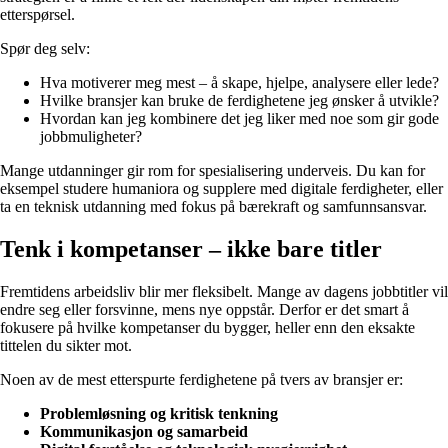
etterspørsel.
Spør deg selv:
Hva motiverer meg mest – å skape, hjelpe, analysere eller lede?
Hvilke bransjer kan bruke de ferdighetene jeg ønsker å utvikle?
Hvordan kan jeg kombinere det jeg liker med noe som gir gode
jobbmuligheter?
Mange utdanninger gir rom for spesialisering underveis. Du kan for
eksempel studere humaniora og supplere med digitale ferdigheter, eller
ta en teknisk utdanning med fokus på bærekraft og samfunnsansvar.
Tenk i kompetanser – ikke bare titler
Fremtidens arbeidsliv blir mer fleksibelt. Mange av dagens jobbtitler vil
endre seg eller forsvinne, mens nye oppstår. Derfor er det smart å
fokusere på hvilke kompetanser du bygger, heller enn den eksakte
tittelen du sikter mot.
Noen av de mest etterspurte ferdighetene på tvers av bransjer er:
Problemløsning og kritisk tenkning
Kommunikasjon og samarbeid