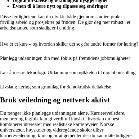
Digital forståelse og teknologisk nysgjerrighet
Evnen til å lære nytt og tilpasse seg endringer
Disse ferdighetene kan du utvikle både gjennom studier, praksis,
frivillig arbeid og prosjekter på fritiden. De gjør deg mer robust i et
arbeidsmarked som stadig er i endring.
Hva er et kurs – og hvordan skiller det seg fra andre former for læring?
Planlegg utdanningen din med fokus på fremtidens jobbmuligheter
Lær å mestre teknologi: Utdanning som nøkkelen til digital omstilling
Livslang læring som grunnlag for demokratisk deltakelse
Bruk veiledning og nettverk aktivt
Du trenger ikke planlegge utdanningen alene. Karriereveiledere,
mentorer og fagfolk kan gi verdifull innsikt i hvordan du best
kombinerer interesser med realistiske karriereveier. Norske
universiteter, høyskoler og videregående skoler tilbyr
karriereveiledning, kurs og arrangementer der du kan møte tidligere