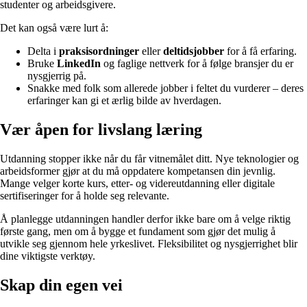
studenter og arbeidsgivere.
Det kan også være lurt å:
Delta i
praksisordninger
eller
deltidsjobber
for å få erfaring.
Bruke
LinkedIn
og faglige nettverk for å følge bransjer du er
nysgjerrig på.
Snakke med folk som allerede jobber i feltet du vurderer – deres
erfaringer kan gi et ærlig bilde av hverdagen.
Vær åpen for livslang læring
Utdanning stopper ikke når du får vitnemålet ditt. Nye teknologier og
arbeidsformer gjør at du må oppdatere kompetansen din jevnlig.
Mange velger korte kurs, etter- og videreutdanning eller digitale
sertifiseringer for å holde seg relevante.
Å planlegge utdanningen handler derfor ikke bare om å velge riktig
første gang, men om å bygge et fundament som gjør det mulig å
utvikle seg gjennom hele yrkeslivet. Fleksibilitet og nysgjerrighet blir
dine viktigste verktøy.
Skap din egen vei