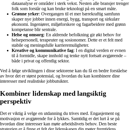
dataanalyse er områder i sterk vekst. Nesten alle bransjer trenger
folk som forstår og kan bruke teknologi på en smart måte.
Grønne yrker
: Overgangen til et mer bærekraftig samfunn
skaper nye jobber innen energi, bygg, transport og sirkulær
økonomi. Ingeniører, miljøforskere og fagarbeidere med grønn
kompetanse blir sentrale.
Helse og omsorg
: En aldrende befolkning gir økt behov for
helsepersonell, terapeuter og sosionomer. Dette er et felt med
stabile og meningsfulle karrieremuligheter.
Kreative og kommunikative fag
: I en digital verden er evnen
til å formidle, skape innhold og tenke nytt fortsatt avgjørende –
både i privat og offentlig sektor.
Ved å følge utviklingen i disse sektorene kan du få en bedre forståelse
av hvor det er størst potensial, og hvordan du kan kombinere dine
interesser med realistiske jobbutsikter.
Kombiner lidenskap med langsiktig
perspektiv
Det er viktig å velge en utdanning du trives med. Engasjement og
motivasjon er avgjørende for å lykkes. Samtidig er det lurt å se på
hvordan dine interesser kan møte arbeidslivets behov. Den beste
strategien er å finne et felt der lidenskapen din møter fremtidens