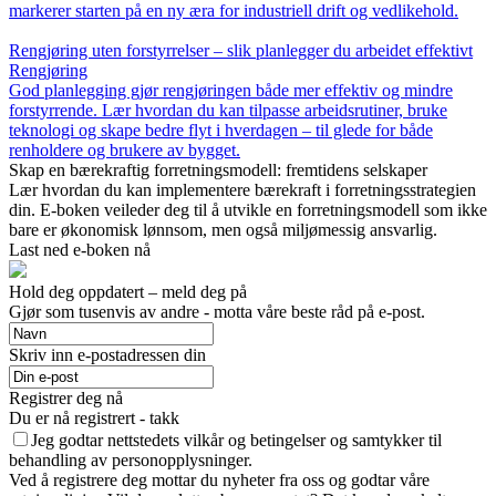
markerer starten på en ny æra for industriell drift og vedlikehold.
Rengjøring uten forstyrrelser – slik planlegger du arbeidet effektivt
Rengjøring
God planlegging gjør rengjøringen både mer effektiv og mindre
forstyrrende. Lær hvordan du kan tilpasse arbeidsrutiner, bruke
teknologi og skape bedre flyt i hverdagen – til glede for både
renholdere og brukere av bygget.
Skap en bærekraftig forretningsmodell: fremtidens selskaper
Lær hvordan du kan implementere bærekraft i forretningsstrategien
din. E-boken veileder deg til å utvikle en forretningsmodell som ikke
bare er økonomisk lønnsom, men også miljømessig ansvarlig.
Last ned e-boken nå
Hold deg oppdatert – meld deg på
Gjør som tusenvis av andre - motta våre beste råd på e-post.
Skriv inn e-postadressen din
Registrer deg nå
Du er nå registrert - takk
Jeg godtar nettstedets vilkår og betingelser og samtykker til
behandling av personopplysninger.
Ved å registrere deg mottar du nyheter fra oss og godtar våre