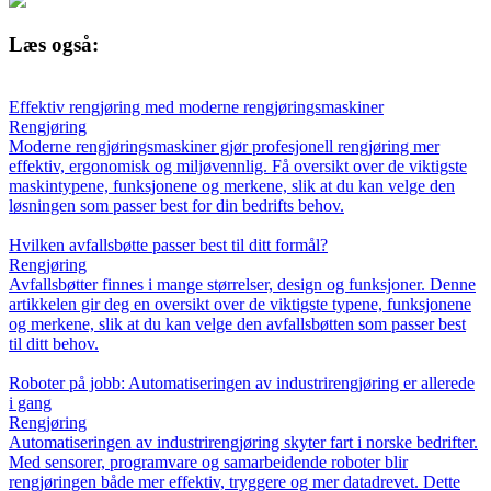
Læs også:
Effektiv rengjøring med moderne rengjøringsmaskiner
Rengjøring
Moderne rengjøringsmaskiner gjør profesjonell rengjøring mer
effektiv, ergonomisk og miljøvennlig. Få oversikt over de viktigste
maskintypene, funksjonene og merkene, slik at du kan velge den
løsningen som passer best for din bedrifts behov.
Hvilken avfallsbøtte passer best til ditt formål?
Rengjøring
Avfallsbøtter finnes i mange størrelser, design og funksjoner. Denne
artikkelen gir deg en oversikt over de viktigste typene, funksjonene
og merkene, slik at du kan velge den avfallsbøtten som passer best
til ditt behov.
Roboter på jobb: Automatiseringen av industrirengjøring er allerede
i gang
Rengjøring
Automatiseringen av industrirengjøring skyter fart i norske bedrifter.
Med sensorer, programvare og samarbeidende roboter blir
rengjøringen både mer effektiv, tryggere og mer datadrevet. Dette