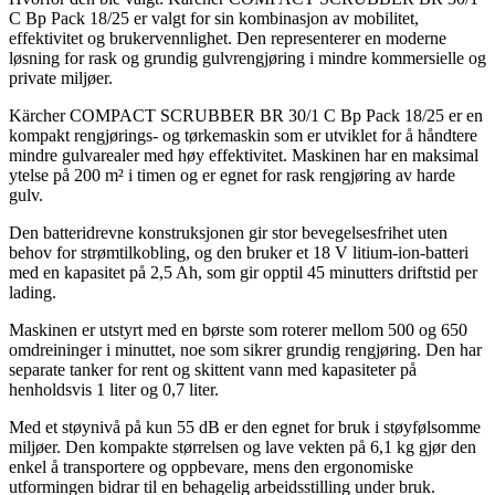
C Bp Pack 18/25 er valgt for sin kombinasjon av mobilitet,
effektivitet og brukervennlighet. Den representerer en moderne
løsning for rask og grundig gulvrengjøring i mindre kommersielle og
private miljøer.
Kärcher COMPACT SCRUBBER BR 30/1 C Bp Pack 18/25 er en
kompakt rengjørings- og tørkemaskin som er utviklet for å håndtere
mindre gulvarealer med høy effektivitet. Maskinen har en maksimal
ytelse på 200 m² i timen og er egnet for rask rengjøring av harde
gulv.
Den batteridrevne konstruksjonen gir stor bevegelsesfrihet uten
behov for strømtilkobling, og den bruker et 18 V litium-ion-batteri
med en kapasitet på 2,5 Ah, som gir opptil 45 minutters driftstid per
lading.
Maskinen er utstyrt med en børste som roterer mellom 500 og 650
omdreininger i minuttet, noe som sikrer grundig rengjøring. Den har
separate tanker for rent og skittent vann med kapasiteter på
henholdsvis 1 liter og 0,7 liter.
Med et støynivå på kun 55 dB er den egnet for bruk i støyfølsomme
miljøer. Den kompakte størrelsen og lave vekten på 6,1 kg gjør den
enkel å transportere og oppbevare, mens den ergonomiske
utformingen bidrar til en behagelig arbeidsstilling under bruk.