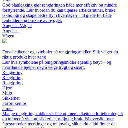
God planlegging gjør rengjøringen både mer effektiv og mindre
forstyrrende. Lær hvordan du kan tilpasse arbeidsrutiner, bruke
teknologi og skape bedre flyt i hverdagen – til glede for både
renholdere og brukere av bygget.
Angelica Vågen
Angelica
Vågen
Forstå etiketter og symboler på rengjøringsmidler: Slik velger du
riktig produkt hver gang
Lær hva symbolene på rengjøringsmidler egentlig betyr – og
hvordan de hjelper deg å velge trygt og smart.
Rengjøring
Rengjøring
Rengjøring
Hjem
Miljø
Sikkerhet
Forbrukertips
2 min
Mange rengjøringsmidler ser like ut, men etikettene forteller deg alt
du trenger å vite om sikkerhet, miljø og bruk. Få oversikt over
faresymboler, merkinger og miljøvalg, slik at du alltid finner det