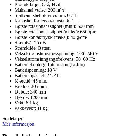
Produktfarge: Grå, Hvit
Maksimal ytelse: 200 m²/t
Spillvannsbeholder volum: 0,7 L
Kapasitet for ferskvannstank: 1 L
Børste rotasjonshastighet (min.): 500 rpm
Børste rotasjonshastighet (maks.): 650 rpm
Børste kontakttrykk (maks.): 40 g/cm²
Støynivå: 55 dB
Strømkilde: Batteri
Vekselstrømsinngangsspenning: 100–240 V
Vekselstrømsinngangsfrekvens: 50–60 Hz
Batteriteknologi: Litium-Ion (Li-Ion)
Batterispenning: 18 V
Batterikapasitet: 2,5 Ah
Kjøretid: 45 min.
Bredde: 305 mm
Dybde: 340 mm
Høyde: 1200 mm
Vekt: 6,1 kg
Pakkevekt: 11 kg
Se detaljer
Mer informasjon