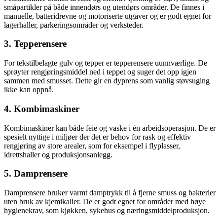
småpartikler på både innendørs og utendørs områder. De finnes i
manuelle, batteridrevne og motoriserte utgaver og er godt egnet for
lagerhaller, parkeringsområder og verksteder.
3. Tepperensere
For tekstilbelagte gulv og tepper er tepperensere uunnværlige. De
sprøyter rengjøringsmiddel ned i teppet og suger det opp igjen
sammen med smusset. Dette gir en dyprens som vanlig støvsuging
ikke kan oppnå.
4. Kombimaskiner
Kombimaskiner kan både feie og vaske i én arbeidsoperasjon. De er
spesielt nyttige i miljøer der det er behov for rask og effektiv
rengjøring av store arealer, som for eksempel i flyplasser,
idrettshaller og produksjonsanlegg.
5. Damprensere
Damprensere bruker varmt damptrykk til å fjerne smuss og bakterier
uten bruk av kjemikalier. De er godt egnet for områder med høye
hygienekrav, som kjøkken, sykehus og næringsmiddelproduksjon.