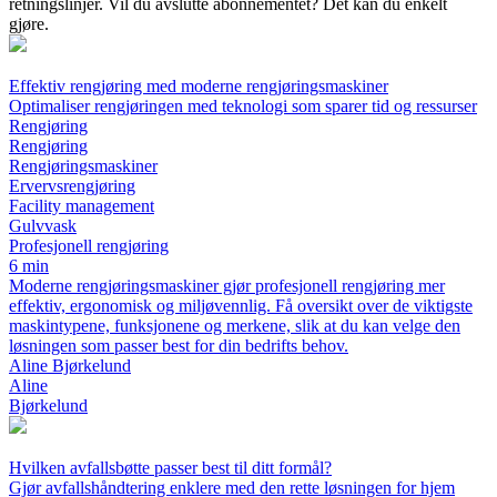
retningslinjer. Vil du avslutte abonnementet? Det kan du enkelt
gjøre.
Effektiv rengjøring med moderne rengjøringsmaskiner
Optimaliser rengjøringen med teknologi som sparer tid og ressurser
Rengjøring
Rengjøring
Rengjøringsmaskiner
Ervervsrengjøring
Facility management
Gulvvask
Profesjonell rengjøring
6 min
Moderne rengjøringsmaskiner gjør profesjonell rengjøring mer
effektiv, ergonomisk og miljøvennlig. Få oversikt over de viktigste
maskintypene, funksjonene og merkene, slik at du kan velge den
løsningen som passer best for din bedrifts behov.
Aline Bjørkelund
Aline
Bjørkelund
Hvilken avfallsbøtte passer best til ditt formål?
Gjør avfallshåndtering enklere med den rette løsningen for hjem