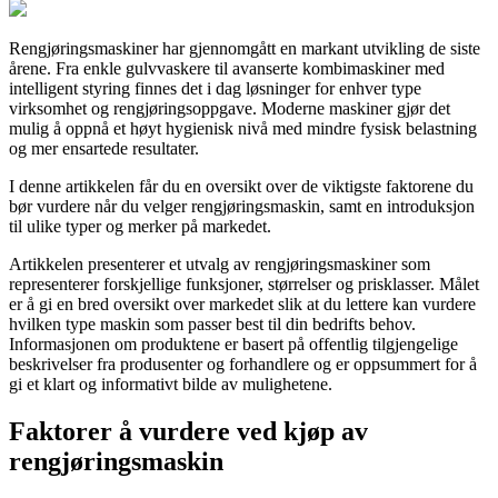
Rengjøringsmaskiner har gjennomgått en markant utvikling de siste
årene. Fra enkle gulvvaskere til avanserte kombimaskiner med
intelligent styring finnes det i dag løsninger for enhver type
virksomhet og rengjøringsoppgave. Moderne maskiner gjør det
mulig å oppnå et høyt hygienisk nivå med mindre fysisk belastning
og mer ensartede resultater.
I denne artikkelen får du en oversikt over de viktigste faktorene du
bør vurdere når du velger rengjøringsmaskin, samt en introduksjon
til ulike typer og merker på markedet.
Artikkelen presenterer et utvalg av rengjøringsmaskiner som
representerer forskjellige funksjoner, størrelser og prisklasser. Målet
er å gi en bred oversikt over markedet slik at du lettere kan vurdere
hvilken type maskin som passer best til din bedrifts behov.
Informasjonen om produktene er basert på offentlig tilgjengelige
beskrivelser fra produsenter og forhandlere og er oppsummert for å
gi et klart og informativt bilde av mulighetene.
Faktorer å vurdere ved kjøp av
rengjøringsmaskin