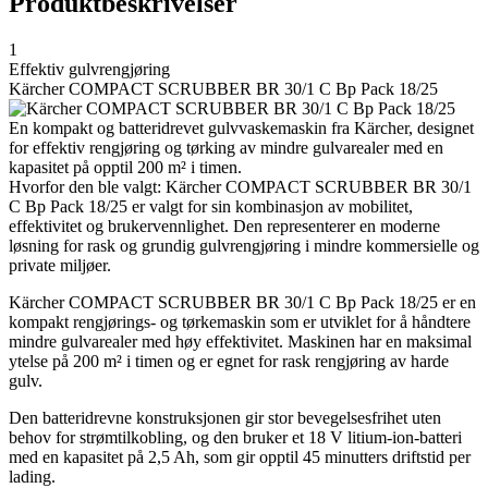
Produktbeskrivelser
1
Effektiv gulvrengjøring
Kärcher COMPACT SCRUBBER BR 30/1 C Bp Pack 18/25
En kompakt og batteridrevet gulvvaskemaskin fra Kärcher, designet
for effektiv rengjøring og tørking av mindre gulvarealer med en
kapasitet på opptil 200 m² i timen.
Hvorfor den ble valgt: Kärcher COMPACT SCRUBBER BR 30/1
C Bp Pack 18/25 er valgt for sin kombinasjon av mobilitet,
effektivitet og brukervennlighet. Den representerer en moderne
løsning for rask og grundig gulvrengjøring i mindre kommersielle og
private miljøer.
Kärcher COMPACT SCRUBBER BR 30/1 C Bp Pack 18/25 er en
kompakt rengjørings- og tørkemaskin som er utviklet for å håndtere
mindre gulvarealer med høy effektivitet. Maskinen har en maksimal
ytelse på 200 m² i timen og er egnet for rask rengjøring av harde
gulv.
Den batteridrevne konstruksjonen gir stor bevegelsesfrihet uten
behov for strømtilkobling, og den bruker et 18 V litium-ion-batteri
med en kapasitet på 2,5 Ah, som gir opptil 45 minutters driftstid per
lading.