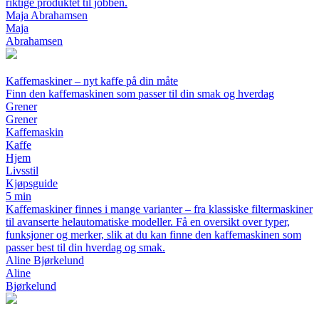
riktige produktet til jobben.
Maja Abrahamsen
Maja
Abrahamsen
Kaffemaskiner – nyt kaffe på din måte
Finn den kaffemaskinen som passer til din smak og hverdag
Grener
Grener
Kaffemaskin
Kaffe
Hjem
Livsstil
Kjøpsguide
5 min
Kaffemaskiner finnes i mange varianter – fra klassiske filtermaskiner
til avanserte helautomatiske modeller. Få en oversikt over typer,
funksjoner og merker, slik at du kan finne den kaffemaskinen som
passer best til din hverdag og smak.
Aline Bjørkelund
Aline
Bjørkelund