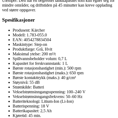
Ulemper: Den har en begrenset tankkapasitet som kun egner seg for
mindre områder, og driftstiden på 45 minutter kan kreve opplading
ved større oppgaver.
Spesifikasjoner
Produsent: Kärcher
Modell: 1.783-055.0
EAN: 4054278834504
Maskintype: Step-on
Produktfarge: Grå, Hvit
Maksimal ytelse: 200 m²/t
Spillvannsbeholder volum: 0,7 L
Kapasitet for ferskvannstank: 1 L
Børste rotasjonshastighet (min.): 500 rpm
Børste rotasjonshastighet (maks.): 650 rpm
Børste kontakttrykk (maks.): 40 g/cm²
Støynivå: 55 dB
Strømkilde: Batteri
Vekselstrømsinngangsspenning: 100–240 V
Vekselstrømsinngangsfrekvens: 50–60 Hz
Batteriteknologi: Litium-Ion (Li-Ion)
Batterispenning: 18 V
Batterikapasitet: 2,5 Ah
Kjøretid: 45 min.