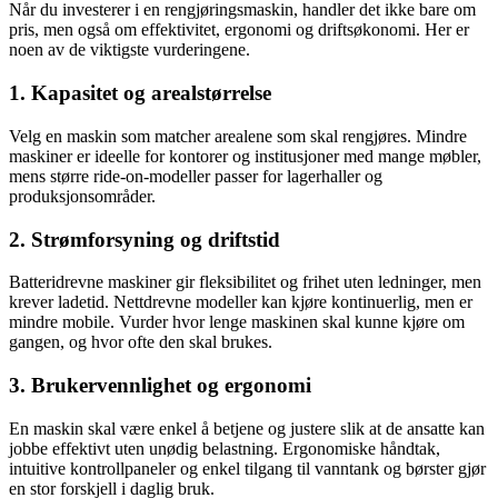
Når du investerer i en rengjøringsmaskin, handler det ikke bare om
pris, men også om effektivitet, ergonomi og driftsøkonomi. Her er
noen av de viktigste vurderingene.
1. Kapasitet og arealstørrelse
Velg en maskin som matcher arealene som skal rengjøres. Mindre
maskiner er ideelle for kontorer og institusjoner med mange møbler,
mens større ride-on-modeller passer for lagerhaller og
produksjonsområder.
2. Strømforsyning og driftstid
Batteridrevne maskiner gir fleksibilitet og frihet uten ledninger, men
krever ladetid. Nettdrevne modeller kan kjøre kontinuerlig, men er
mindre mobile. Vurder hvor lenge maskinen skal kunne kjøre om
gangen, og hvor ofte den skal brukes.
3. Brukervennlighet og ergonomi
En maskin skal være enkel å betjene og justere slik at de ansatte kan
jobbe effektivt uten unødig belastning. Ergonomiske håndtak,
intuitive kontrollpaneler og enkel tilgang til vanntank og børster gjør
en stor forskjell i daglig bruk.