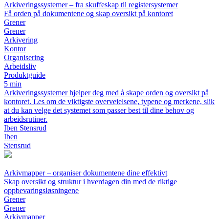
Arkiveringssystemer – fra skuffeskap til registersystemer
Få orden på dokumentene og skap oversikt på kontoret
Grener
Grener
Arkivering
Kontor
Organisering
Arbeidsliv
Produktguide
5 min
Arkiveringssystemer hjelper deg med å skape orden og oversikt på
kontoret. Les om de viktigste overveielsene, typene og merkene, slik
at du kan velge det systemet som passer best til dine behov og
arbeidsrutiner.
Iben Stensrud
Iben
Stensrud
Arkivmapper – organiser dokumentene dine effektivt
Skap oversikt og struktur i hverdagen din med de riktige
oppbevaringsløsningene
Grener
Grener
Arkivmapper