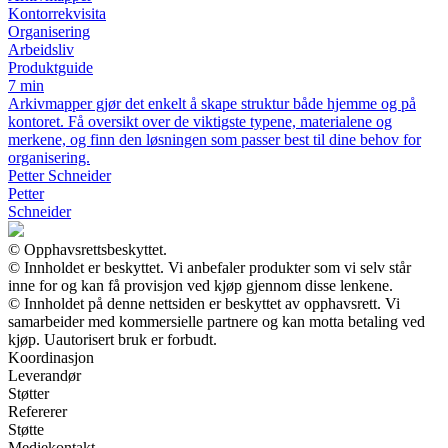
Kontorrekvisita
Organisering
Arbeidsliv
Produktguide
7 min
Arkivmapper gjør det enkelt å skape struktur både hjemme og på
kontoret. Få oversikt over de viktigste typene, materialene og
merkene, og finn den løsningen som passer best til dine behov for
organisering.
Petter Schneider
Petter
Schneider
© Opphavsrettsbeskyttet.
© Innholdet er beskyttet. Vi anbefaler produkter som vi selv står
inne for og kan få provisjon ved kjøp gjennom disse lenkene.
© Innholdet på denne nettsiden er beskyttet av opphavsrett. Vi
samarbeider med kommersielle partnere og kan motta betaling ved
kjøp. Uautorisert bruk er forbudt.
Koordinasjon
Leverandør
Støtter
Refererer
Støtte
Mediekontakt