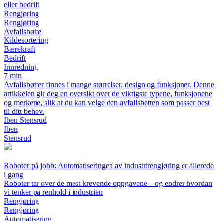
eller bedrift
Rengjøring
Rengjøring
Avfallsbøtte
Kildesortering
Bærekraft
Bedrift
Innredning
7 min
Avfallsbøtter finnes i mange størrelser, design og funksjoner. Denne
artikkelen gir deg en oversikt over de viktigste typene, funksjonene
og merkene, slik at du kan velge den avfallsbøtten som passer best
til ditt behov.
Iben Stensrud
Iben
Stensrud
Roboter på jobb: Automatiseringen av industrirengjøring er allerede
i gang
Roboter tar over de mest krevende oppgavene – og endrer hvordan
vi tenker på renhold i industrien
Rengjøring
Rengjøring
Automatisering