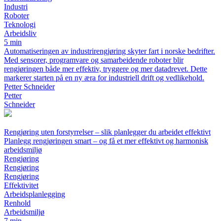
Industri
Roboter
Teknologi
Arbeidsliv
5 min
Automatiseringen av industrirengjøring skyter fart i norske bedrifter.
Med sensorer, programvare og samarbeidende roboter blir
rengjøringen både mer effektiv, tryggere og mer datadrevet. Dette
markerer starten på en ny æra for industriell drift og vedlikehold.
Petter Schneider
Petter
Schneider
Rengjøring uten forstyrrelser – slik planlegger du arbeidet effektivt
Planlegg rengjøringen smart – og få et mer effektivt og harmonisk
arbeidsmiljø
Rengjøring
Rengjøring
Rengjøring
Effektivitet
Arbeidsplanlegging
Renhold
Arbeidsmiljø
7 min