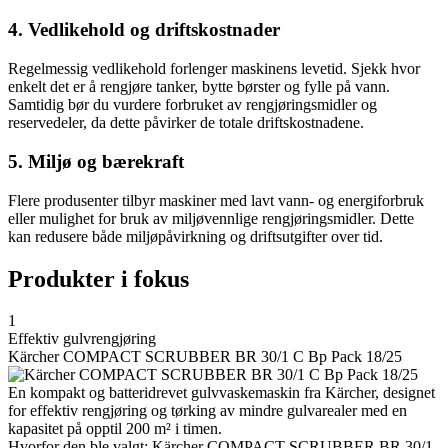
4. Vedlikehold og driftskostnader
Regelmessig vedlikehold forlenger maskinens levetid. Sjekk hvor
enkelt det er å rengjøre tanker, bytte børster og fylle på vann.
Samtidig bør du vurdere forbruket av rengjøringsmidler og
reservedeler, da dette påvirker de totale driftskostnadene.
5. Miljø og bærekraft
Flere produsenter tilbyr maskiner med lavt vann- og energiforbruk
eller mulighet for bruk av miljøvennlige rengjøringsmidler. Dette
kan redusere både miljøpåvirkning og driftsutgifter over tid.
Produkter i fokus
1
Effektiv gulvrengjøring
Kärcher COMPACT SCRUBBER BR 30/1 C Bp Pack 18/25
En kompakt og batteridrevet gulvvaskemaskin fra Kärcher, designet
for effektiv rengjøring og tørking av mindre gulvarealer med en
kapasitet på opptil 200 m² i timen.
Hvorfor den ble valgt: Kärcher COMPACT SCRUBBER BR 30/1