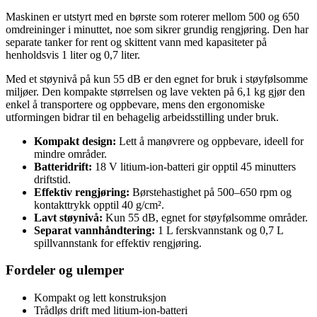
Maskinen er utstyrt med en børste som roterer mellom 500 og 650
omdreininger i minuttet, noe som sikrer grundig rengjøring. Den har
separate tanker for rent og skittent vann med kapasiteter på
henholdsvis 1 liter og 0,7 liter.
Med et støynivå på kun 55 dB er den egnet for bruk i støyfølsomme
miljøer. Den kompakte størrelsen og lave vekten på 6,1 kg gjør den
enkel å transportere og oppbevare, mens den ergonomiske
utformingen bidrar til en behagelig arbeidsstilling under bruk.
Kompakt design:
Lett å manøvrere og oppbevare, ideell for
mindre områder.
Batteridrift:
18 V litium-ion-batteri gir opptil 45 minutters
driftstid.
Effektiv rengjøring:
Børstehastighet på 500–650 rpm og
kontakttrykk opptil 40 g/cm².
Lavt støynivå:
Kun 55 dB, egnet for støyfølsomme områder.
Separat vannhåndtering:
1 L ferskvannstank og 0,7 L
spillvannstank for effektiv rengjøring.
Fordeler og ulemper
Kompakt og lett konstruksjon
Trådløs drift med litium-ion-batteri